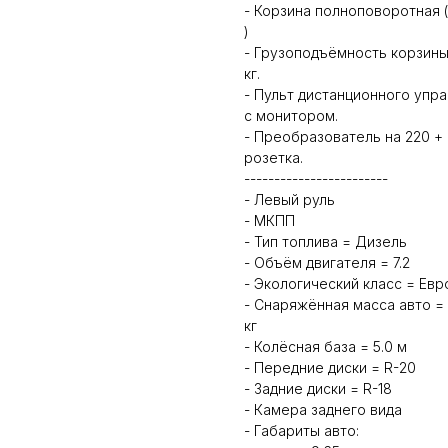
- Корзина полноповоротная (
)
- Грузоподъёмность корзины
кг.
- Пульт дистанционного упр
с монитором.
- Преобразователь на 220 +
розетка.
------------------------
- Левый руль
- МКПП
- Тип топлива = Дизель
- Объём двигателя = 7.2
- Экологический класс = Евр
- Снаряжённая масса авто = 
кг
- Колёсная база = 5.0 м
- Передние диски = R-20
- Задние диски = R-18
- Камера заднего вида
- Габариты авто: