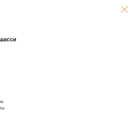
 шасси
ия
ты