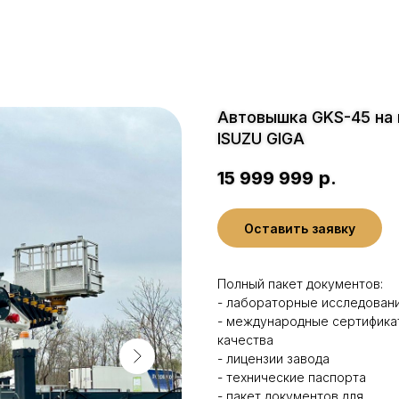
Автовышка GKS-45 на
ISUZU GIGA
15 999 999
р.
Оставить заявку
Полный пакет документов:
- лабораторные исследован
- международные сертифика
качества
- лицензии завода
- технические паспорта
- пакет документов для