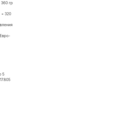
 360 гр
 = 320
авления
 Евро-
о 5
17.805