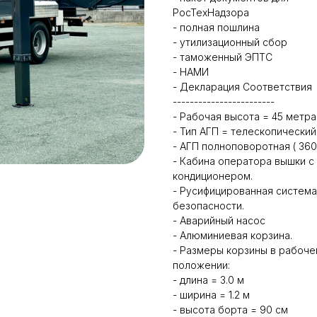
РосТехНадзора
- полная пошлина
- утилизационный сбор
- таможенный ЭПТС
- НАМИ
- Декларация Соответствия
------------------------
- Рабочая высота = 45 метра
- Тип АГП = телескопический
- АГП полноповоротная ( 360 
- Кабина оператора вышки с
кондиционером.
- Русифицированная система
безопасности.
- Аварийный насос
- Алюминиевая корзина.
- Размеры корзины в рабоч
положении:
- длина = 3.0 м
- ширина = 1.2 м
- высота борта = 90 см