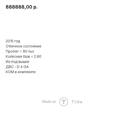
888888,00
р.
Оставить заявку
2015 год
Отличное состояние
Пробег = 80 тыс
Колёсная база = 2.80
Из-под вышки
ДВС - D 4 GA
КОМ в комплекте
Tilda
Made on