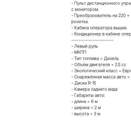
- Пульт дистанционного упр
с монитором.
- Преобразователь на 220 +
розетка.
- Кабина оператора вышки.
- Кондиционер в кабине опе
------------------------
- Левый руль
- МКПП
- Тип топлива = Дизель
- Объём двигателя = 2.5 сс
- Экологический класс = Евр
- Снаряжённая масса авто = 
- Диски R-15
- Камера заднего вида
- Габариты авто:
- длина = 6 м
- ширина = 2 м
- высота = 3 м