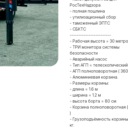
РосТехНадзора
- полная пошлина
- утилизационный сбор
- таможенный ЭПТС
- СБКТС
------------------------
- Рабочая высота = 30 метро
- ТРИ монитора системы
безопасности
- Аварийный насос
- Тип АГП = телескопический
- АГП полноповоротная ( 360 
- Алюминиевая корзина.
- Размеры корзины:
- длина = 1.6 м
- ширина = 1.2 м
- высота борта = 80 см
- Корзина полноповоротная (
)
- Грузоподъёмность корзины
кг.