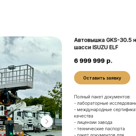
Автовышка GKS-30.5 
шасси ISUZU ELF
6 999 999
р.
Оставить заявку
Полный пакет документов:
- лабораторные исследован
- международные сертифика
качества
- лицензии завода
- технические паспорта
- пакет документов для