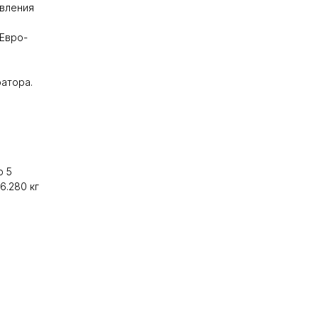
авления
 Евро-
ратора.
о 5
6.280 кг