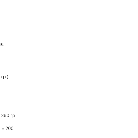
в.
.
гр )
 360 гр
 = 200