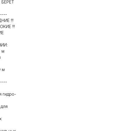
 БЕРЁТ
----
ИЕ !!!
КИЕ !!!
ИЕ
ИИ:
 м
м
 м
----
я гидро-
 для
х
икальных