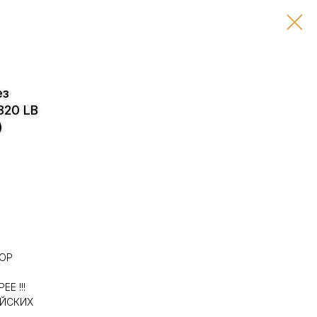
ез
820 LB
)
TOP
Е !!!
ЕЙСКИХ