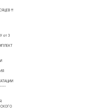
ЯЦЕВ !!!
У от 3
МПЛЕКТ
И
ИЯ
УАТАЦИИ
----
Я
ЕСКОГО