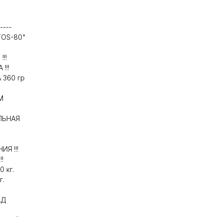
----
OS-80"
!!
!!!
360 гр
М
ЛЬНАЯ
Я !!!
!
 кг.
г.
АД