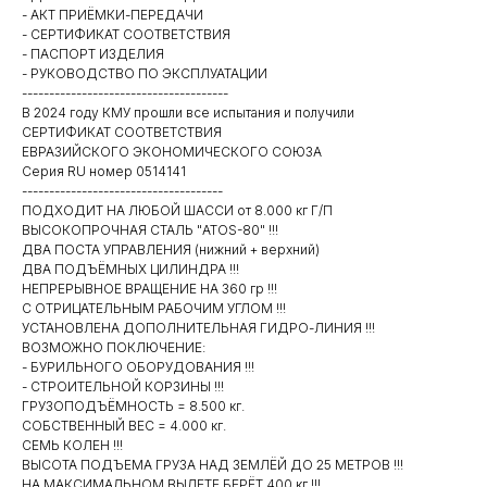
- АКТ ПРИЁМКИ-ПЕРЕДАЧИ
- СЕРТИФИКАТ СООТВЕТСТВИЯ
- ПАСПОРТ ИЗДЕЛИЯ
- РУКОВОДСТВО ПО ЭКСПЛУАТАЦИИ
--------------------------------------
В 2024 году КМУ прошли все испытания и получили
СЕРТИФИКАТ СООТВЕТСТВИЯ
ЕВРАЗИЙСКОГО ЭКОНОМИЧЕСКОГО СОЮЗА
Серия RU номер 0514141
-------------------------------------
ПОДХОДИТ НА ЛЮБОЙ ШАССИ от 8.000 кг Г/П
ВЫСОКОПРОЧНАЯ СТАЛЬ "ATOS-80" !!!
ДВА ПОСТА УПРАВЛЕНИЯ (нижний + верхний)
ДВА ПОДЪЁМНЫХ ЦИЛИНДРА !!!
НЕПРЕРЫВНОЕ ВРАЩЕНИЕ НА 360 гр !!!
С ОТРИЦАТЕЛЬНЫМ РАБОЧИМ УГЛОМ !!!
УСТАНОВЛЕНА ДОПОЛНИТЕЛЬНАЯ ГИДРО-ЛИНИЯ !!!
ВОЗМОЖНО ПОКЛЮЧЕНИЕ:
- БУРИЛЬНОГО ОБОРУДОВАНИЯ !!!
- СТРОИТЕЛЬНОЙ КОРЗИНЫ !!!
ГРУЗОПОДЪЁМНОСТЬ = 8.500 кг.
СОБСТВЕННЫЙ ВЕС = 4.000 кг.
СЕМЬ КОЛЕН !!!
ВЫСОТА ПОДЪЕМА ГРУЗА НАД ЗЕМЛЁЙ ДО 25 МЕТРОВ !!!
НА МАКСИМАЛЬНОМ ВЫЛЕТЕ БЕРЁТ 400 кг !!!