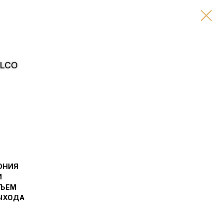
ELCO
ОНИЯ
И
БЪЕМ
ВЫХОДА